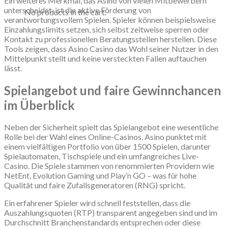
Ein weiteres Merkmal, das Asino von vielen Mitbewerbern
unterscheidet, ist die aktive Förderung von
No products in the cart.
verantwortungsvollem Spielen. Spieler können beispielsweise
Einzahlungslimits setzen, sich selbst zeitweise sperren oder
Kontakt zu professionellen Beratungsstellen herstellen. Diese
Tools zeigen, dass Asino Casino das Wohl seiner Nutzer in den
Mittelpunkt stellt und keine versteckten Fallen auftauchen
lässt.
Spielangebot und faire Gewinnchancen
im Überblick
Neben der Sicherheit spielt das Spielangebot eine wesentliche
Rolle bei der Wahl eines Online-Casinos. Asino punktet mit
einem vielfältigen Portfolio von über 1500 Spielen, darunter
Spielautomaten, Tischspiele und ein umfangreiches Live-
Casino. Die Spiele stammen von renommierten Providern wie
NetEnt, Evolution Gaming und Play’n GO – was für hohe
Qualität und faire Zufallsgeneratoren (RNG) spricht.
Ein erfahrener Spieler wird schnell feststellen, dass die
Auszahlungsquoten (RTP) transparent angegeben sind und im
Durchschnitt Branchenstandards entsprechen oder diese