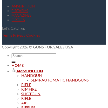
AMMUNITION
FIREARMS
MAGAZINES
OPTICS
Let's Catch up
Terms
Privacy
Cookies
Copyright 2026 ©
GUNS FOR SALES USA
Search
for:
HOME
AMMUNITION
HANDGUN
SEMI-AUTOMATIC HANDGUNS
RIFLE
RIMFIRE
SHOTGUN
RIFLE
AKS
RIFFLES