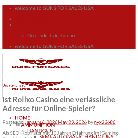
Skip
welcome to GUNS FOR SALES USA
to
Login / Register
content
Cart /
$
0.00
0
No products in the cart.
welcome to GUNS FOR SALES USA
Uncategorized
Ist Rollxo Casino eine verlässliche
Adresse für Online-Spieler?
HOME
Posted on
January 6, 2026
May 29, 2026
by
nyx23686
AMMUNITION
HANDGUN
Als SEO-Kopiräter mit 10 Jahren Erfahrung im iGaming-
SEMI-AUTOMATIC HANDGUNS