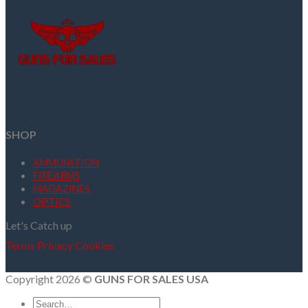
SHOP
AMMUNITION
FIREARMS
MAGAZINES
OPTICS
Let's Catch up
Terms
Privacy
Cookies
Copyright 2026 ©
GUNS FOR SALES USA
Search