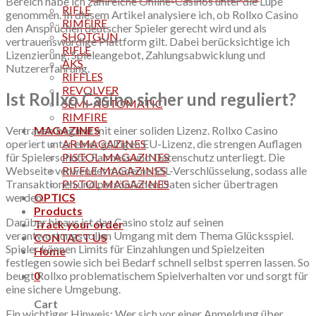
Bereich habe ich zahlreiche Online-Casinos unter die Lupe
RIFLE
genommen. In diesem Artikel analysiere ich, ob Rollxo Casino
RIMFIRE
den Ansprüchen deutscher Spieler gerecht wird und als
SHOTGUN
vertrauenswürdige Plattform gilt. Dabei berücksichtige ich
RIFLE
Lizenzierung, Spieleangebot, Zahlungsabwicklung und
AKS
Nutzererfahrung.
RIFFLES
REVOLVER
Ist Rollxo Casino sicher und reguliert?
SEMI-AUTOMATIC
RIMFIRE
Vertrauen beginnt mit einer soliden Lizenz. Rollxo Casino
MAGAZINES
operiert unter einer gültigen EU-Lizenz, die strengen Auflagen
AR MAGAZINES
für Spielerschutz, Fairness und Datenschutz unterliegt. Die
PISTOL MAGAZINES
Webseite verwendet moderne SSL-Verschlüsselung, sodass alle
RIFFLE MAGAZINES
Transaktionen und persönlichen Daten sicher übertragen
PISTOL MAGAZINES
werden.
OPTICS
Products
Darüber hinaus ist das Casino stolz auf seinen
Track your order
verantwortungsvollen Umgang mit dem Thema Glücksspiel.
CONTACT US
Spieler können Limits für Einzahlungen und Spielzeiten
Home
festlegen sowie sich bei Bedarf schnell selbst sperren lassen. So
beugt Rollxo problematischem Spielverhalten vor und sorgt für
0
eine sichere Umgebung.
Cart
Ein wichtiger Hinweis: Wer sich vor einer Anmeldung über