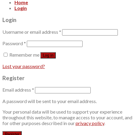
Home
Login
Login
Username or email address
*
Password
*
Remember me
Log in
Lost your password?
Register
Email address
*
A password will be sent to your email address.
Your personal data will be used to support your experience
throughout this website, to manage access to your account, and
for other purposes described in our
privacy policy
.
Register