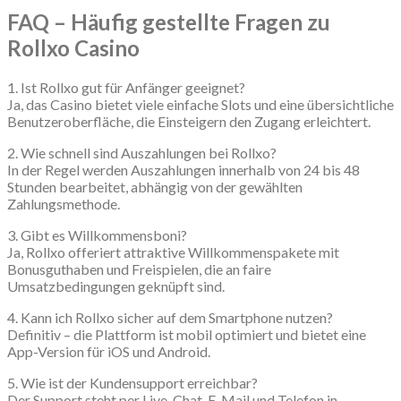
FAQ – Häufig gestellte Fragen zu
Rollxo Casino
1. Ist Rollxo gut für Anfänger geeignet?
Ja, das Casino bietet viele einfache Slots und eine übersichtliche
Benutzeroberfläche, die Einsteigern den Zugang erleichtert.
2. Wie schnell sind Auszahlungen bei Rollxo?
In der Regel werden Auszahlungen innerhalb von 24 bis 48
Stunden bearbeitet, abhängig von der gewählten
Zahlungsmethode.
3. Gibt es Willkommensboni?
Ja, Rollxo offeriert attraktive Willkommenspakete mit
Bonusguthaben und Freispielen, die an faire
Umsatzbedingungen geknüpft sind.
4. Kann ich Rollxo sicher auf dem Smartphone nutzen?
Definitiv – die Plattform ist mobil optimiert und bietet eine
App-Version für iOS und Android.
5. Wie ist der Kundensupport erreichbar?
Der Support steht per Live-Chat, E-Mail und Telefon in