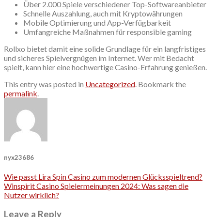
Über 2.000 Spiele verschiedener Top-Softwareanbieter
Schnelle Auszahlung, auch mit Kryptowährungen
Mobile Optimierung und App-Verfügbarkeit
Umfangreiche Maßnahmen für responsible gaming
Rollxo bietet damit eine solide Grundlage für ein langfristiges
und sicheres Spielvergnügen im Internet. Wer mit Bedacht
spielt, kann hier eine hochwertige Casino-Erfahrung genießen.
This entry was posted in
Uncategorized
. Bookmark the
permalink
.
nyx23686
Wie passt Lira Spin Casino zum modernen Glücksspieltrend?
Winspirit Casino Spielermeinungen 2024: Was sagen die
Nutzer wirklich?
Leave a Reply